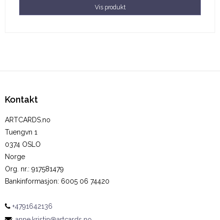
Vis produkt
Kontakt
ARTCARDS.no
Tuengvn 1
0374 OSLO
Norge
Org. nr.
:
917581479
Bankinformasjon
:
6005 06 74420
+4791642136
:
anne.kristin@artcards.no