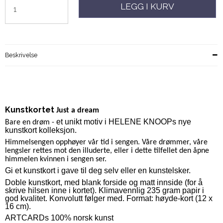
LEGG I KURV
Beskrivelse
Kunstkortet
Just a dream
et unikt motiv i HELENE KNOOPs nye
Bare en drøm -
kunstkort kolleksjon.
Himmelsengen opphøyer vår tid i sengen. Våre drømmer, våre
lengsler rettes mot den illuderte, eller i dette tilfellet den åpne
himmelen kvinnen i sengen ser.
Gi et kunstkort i gave til deg selv eller en kunstelsker.
Doble kunstkort, med blank forside og matt innside (for å
skrive hilsen inne i kortet).
Klimavennlig 235 gram papir i
god kvalitet. Konvolutt følger med. Format: høyde-kort (12 x
16 cm).
ARTCARDs 100% norsk kunst