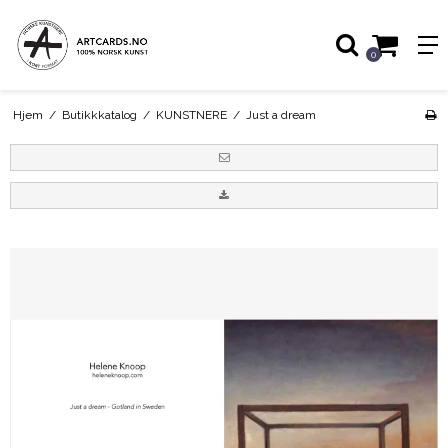
0
Hjem
/
Butikkkatalog
/
KUNSTNERE
/
Just a dream