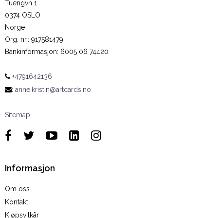
Tuengvn 1
0374 OSLO
Norge
Org. nr.
:
917581479
Bankinformasjon
:
6005 06 74420
+4791642136
:
anne.kristin@artcards.no
Sitemap
Informasjon
Om oss
Kontakt
Kjøpsvilkår